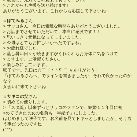
> これからも声援を送り続けます!
ありがとうございます。これからも応援して下さいね！
☆
ぽてみる
さん
> サッコさん 今日は素敵な時間をありがとうございました。
> お話までさせていただいて、本当に感激です！！
> 思いっきり元気になってしまいました。
> 今週はとてもお忙しいかったですよね。
> お疲れ様でした。
> 蒸し暑い日々が続きますがくれぐれもお身体に気をつけて
> ますます、ご活躍ください。
> 楽しみにしています。
咲子です。先日は☆⌒（＊＾∇゜）v ありがとう！
「ぽてみるさんへ」でサインを書きましたが、それで良かったのか
な？
又会いに来て下さいね！
☆
サキコの父
さん
> 初めてお便りします。
> 「スタ誕」以来ずっとサッコのファンで、結婚１１年目に初
>めてできた長女の名前も「早紀子」にしました。
はじめまして咲子です。お名前を見てドキッとしましたが、そう言
う事だったのですね
(^^*)