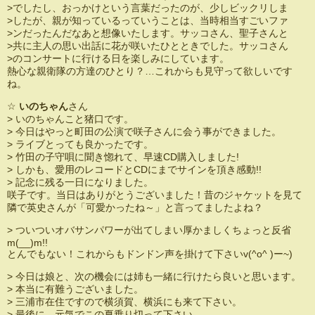
>でしたし、おっかけという言葉だったのが、少しビックリしま
>したが、親が知っているっていうことは、当時相当すごいファ
>ンだったんだなあと想像いたします。サッコさん、聖子さんと
>共に主人の思い出話に花が咲いたひとときでした。サッコさん
>のコンサートに行ける日を楽しみにしています。
熱心な親衛隊の方達のひとり？…これからも見守って欲しいです
ね。
☆
いのちゃん
さん
> いのちゃんこと猪口です。
> 今日はやっと町田の公演で咲子さんに会う事ができました。
> ライブとっても良かったです。
> 竹田の子守唄に聞き惚れて、早速CD購入しました!
> しかも、愛用のレコードとCDにまでサインを頂き感動!!
> 記念に残る一日になりました。
咲子です。当日はありがとうございました！昔のジャケットを見て
隣で英史さんが「可愛かったね～」と言ってましたよね？
> ついついオバサンパワーが出てしまい厚かましくちょっと反省
m(__)m!!
とんでもない！これからもドンドン声を掛けて下さいv(^o^ )ー~)
> 今日は娘と、次の機会には姉も一緒に行けたら良いと思います。
> 本当に有難うございました。
> 三浦市在住ですので横須賀、横浜にも来て下さい。
> 最後に、元気でこの夏乗り切って下さい。