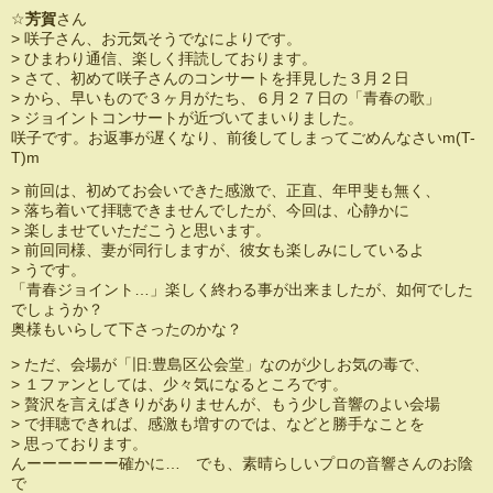
☆
芳賀
さん
> 咲子さん、お元気そうでなによりです。
> ひまわり通信、楽しく拝読しております。
> さて、初めて咲子さんのコンサートを拝見した３月２日
> から、早いもので３ヶ月がたち、６月２７日の「青春の歌」
> ジョイントコンサートが近づいてまいりました。
咲子です。お返事が遅くなり、前後してしまってごめんなさいm(T-
T)m
> 前回は、初めてお会いできた感激で、正直、年甲斐も無く、
> 落ち着いて拝聴できませんでしたが、今回は、心静かに
> 楽しませていただこうと思います。
> 前回同様、妻が同行しますが、彼女も楽しみにしているよ
> うです。
「青春ジョイント…」楽しく終わる事が出来ましたが、如何でした
でしょうか？
奥様もいらして下さったのかな？
> ただ、会場が「旧:豊島区公会堂」なのが少しお気の毒で、
> １ファンとしては、少々気になるところです。
> 贅沢を言えばきりがありませんが、もう少し音響のよい会場
> で拝聴できれば、感激も増すのでは、などと勝手なことを
> 思っております。
んーーーーーー確かに… でも、素晴らしいプロの音響さんのお陰
で