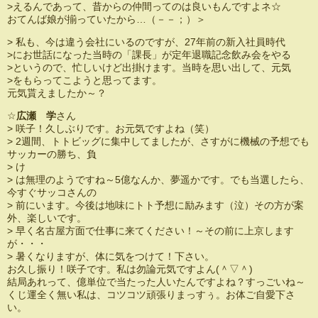
>えるんであって、昔からの仲間ってのは良いもんですよネ☆
おてんば娘が揃っていたから…（－－；）＞
> 私も、今は違う会社にいるのですが、27年前の新入社員時代
>にお世話になった当時の「課長」が定年退職記念飲み会をやる
>というので、忙しいけど出掛けます。当時を思い出して、元気
>をもらってこようと思ってます。
元気貰えましたか～？
☆
広瀬 学
さん
> 咲子！久しぶりです。お元気ですよね（笑）
> 2週間、トトビッグに集中してましたが、さすがに機械の予想でも
サッカーの勝ち、負
> け
> は無理のようですね～5億なんか、夢遥かです。でも当選したら、
今すぐサッコさんの
> 前にいます。今後は地味にトト予想に励みます（泣）その方が案
外、楽しいです。
> 早く名古屋方面で仕事に来てください！～その前に上京します
が・・・
> 暑くなりますが、体に気をつけて！下さい。
お久し振り！咲子です。私は勿論元気ですよん(＾▽＾)
結局あれって、億単位で当たった人いたんですよね？すっごいね～
くじ運全く無い私は、コツコツ頑張りまっすぅ。お体ご自愛下さ
い。