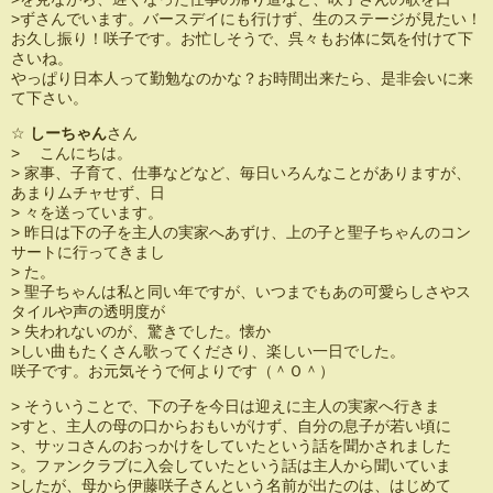
>ずさんでいます。バースデイにも行けず、生のステージが見たい！
お久し振り！咲子です。お忙しそうで、呉々もお体に気を付けて下
さいね。
やっぱり日本人って勤勉なのかな？お時間出来たら、是非会いに来
て下さい。
☆
しーちゃん
さん
> こんにちは。
> 家事、子育て、仕事などなど、毎日いろんなことがありますが、
あまりムチャせず、日
> 々を送っています。
> 昨日は下の子を主人の実家へあずけ、上の子と聖子ちゃんのコン
サートに行ってきまし
> た。
> 聖子ちゃんは私と同い年ですが、いつまでもあの可愛らしさやス
タイルや声の透明度が
> 失われないのが、驚きでした。懐か
>しい曲もたくさん歌ってくださり、楽しい一日でした。
咲子です。お元気そうで何よりです（＾Ｏ＾）
> そういうことで、下の子を今日は迎えに主人の実家へ行きま
>すと、主人の母の口からおもいがけず、自分の息子が若い頃に
>、サッコさんのおっかけをしていたという話を聞かされました
>。ファンクラブに入会していたという話は主人から聞いていま
>したが、母から伊藤咲子さんという名前が出たのは、はじめて