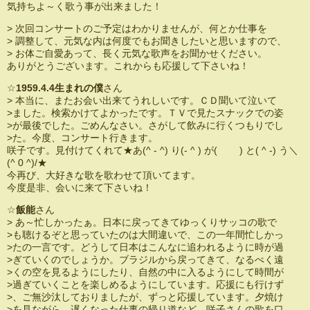
気持ちよ～く歌う事が出来ました！
> 次回コンサートのご予定はわかりませんが、何とか仕事を
> 調整して、元気な内は何度でもお聞きしたいと思いますので、
> お体ご自愛あって、長く元気な歌声をお聞かせください。
ありがとうございます。これからも応援して下さいね！
☆
1959.4.4生まれの僕
さん
> 本当に、またお会い出来てうれしいです。ＣＤ聞いて泣いて
>ました。検索かけてよかったです。ＴＶで見たスナックでの姿
>が最後でした。ごめんなさい。さがして飲みに行くつもりでし
>た。今度、コンサート行きます。
咲子です。見付けてくれて★あ(^ - ^) り(- ^ ) が( ) と( ^ -) う＼
(^ 0 ^)/★
今再び、大好きな歌を歌わせて頂いてます。
今度是非、会いに来て下さいね！
☆
飯能
さん
> あ～忙しかったぁ。日本に戻ってきてゆっくりサッコの歌で
>も聴けるぞと思っていたのは大間違いで、この一年間忙しかっ
>たの一言です。どうして日本はこんなに追われるように時が過
>ぎていくのでしょうか。ブラジルから戻ってきて、なるべく遠
>くの空を見るようにしたり、自然の中に入るようにして時間が
>過ぎていくことを楽しめるようにしています。応援にも行けず
>、ご無沙汰しておりましたが、ずっと応援しています。夕焼け
>を見ながら、遅くなった仕事の帰り道など、咲子さんの歌を口