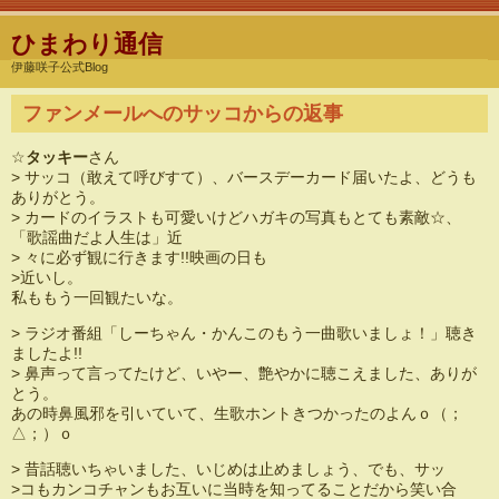
ひまわり通信
伊藤咲子公式Blog
ファンメールへのサッコからの返事
☆
タッキー
さん
> サッコ（敢えて呼びすて）、バースデーカード届いたよ、どうも
ありがとう。
> カードのイラストも可愛いけどハガキの写真もとても素敵☆、
「歌謡曲だよ人生は」近
> 々に必ず観に行きます!!映画の日も
>近いし。
私ももう一回観たいな。
> ラジオ番組「しーちゃん・かんこのもう一曲歌いましょ！」聴き
ましたよ!!
> 鼻声って言ってたけど、いやー、艶やかに聴こえました、ありが
とう。
あの時鼻風邪を引いていて、生歌ホントきつかったのよんｏ（；
△；）ｏ
> 昔話聴いちゃいました、いじめは止めましょう、でも、サッ
>コもカンコチャンもお互いに当時を知ってることだから笑い合